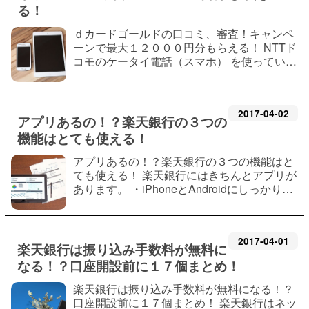
る！
ｄカードゴールドの口コミ、審査！キャンペ
ーンで最大１２０００円分もらえる！ NTTド
コモのケータイ電話（スマホ） を使っている
ならｄカードがおすすめと言われます。 ネッ
トの口コミや審査の方法は本当なのでしょう
か。 今の時代ならではのネット審査やネ…
2017
-
04
-
02
アプリあるの！？楽天銀行の３つの
機能はとても使える！
アプリあるの！？楽天銀行の３つの機能はと
ても使える！ 楽天銀行にはきちんとアプリが
あります。 ・iPhoneとAndroidにしっかり対
応していますのでご心配なく！ 今回は楽天銀
行アプリの３つの機能と ログイン方法、エラ
ーやキャンペーンについて記載していま…
2017
-
04
-
01
楽天銀行は振り込み手数料が無料に
なる！？口座開設前に１７個まとめ！
楽天銀行は振り込み手数料が無料になる！？
口座開設前に１７個まとめ！ 楽天銀行はネッ