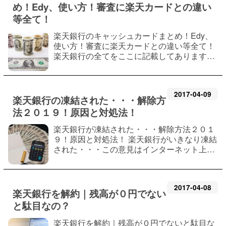
め！Edy、使い方！審査に楽天カードとの違い
等全て！
楽天銀行のキャッシュカードまとめ！Edy、
使い方！審査に楽天カードとの違い等全て！
楽天銀行の全てをここに記載してあります。
キャッシュカードの種類、使い方、Edy、こ
れまでのキャンペーンも！ 楽天カードとの違
い、再発行、手数料、暗証番号も全部です…
2017
-
04
-
09
楽天銀行の凍結された・・・解除方
法２０１９！原因と対処法！
楽天銀行が凍結された・・・解除方法２０１
９！原因と対処法！ 楽天銀行がいきなり凍結
された・・・この意見はインターネット上で
も有名な話しです。普通に考えると、突然、
楽天銀行が凍結されるなんて疑いの眼差し一
点張りでしょう。 しかし、いつ凍結され…
2017
-
04
-
08
楽天銀行を解約｜残高が０円でない
と駄目なの？
楽天銀行を解約｜残高が０円でないと駄目な