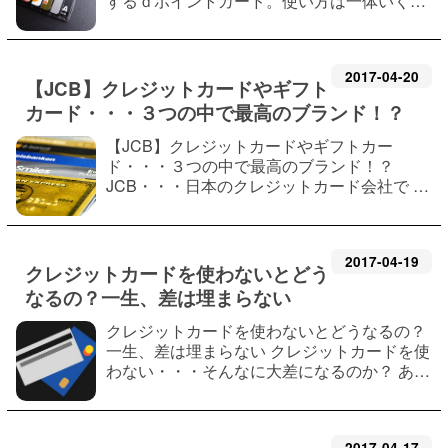
するｄポイントカード。使い方は一体いくつ
あるのか・・？ キャンペーンや１００～３０
０ポイントもらえるサービスも板に付きまし
た。 現在では、ｄカードやｄカードゴー…
2017
-
04
-
20
【JCB】クレジットカードやギフト
カード・・・３つの中で最高のブランド！？
【JCB】クレジットカードやギフトカー
ド・・・３つの中で最高のブランド！？
JCB・・・日本のクレジットカード会社で カ
ードブランドの１つでもあります。 ギフトカ
ードやポイント制度など素晴らしいサービス
は信用の元です。 かく言う私も最初のクレジ
2017
-
04
-
19
ット…
クレジットカードを使わないとどう
なるの？一生、差は埋まらない
クレジットカードを使わないとどうなるの？
一生、差は埋まらない クレジットカードを使
わない・・・そんなに大差になるのか？ ある
ブログでは、一生の間に１６２万円とか記載
があります。 ２０歳から８０歳までに獲得で
きるポイント数ですが これはもっと行…
2017
-
04
-
17