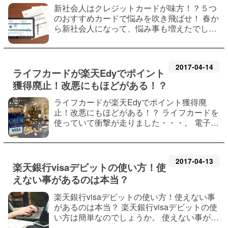
新社会人はクレジットカードが味方！？５つ
のおすすめカードで悩みを吹き飛ばせ！ 春か
ら新社会人になって、悩み事も増えたでしょ
うか。 悩んでいる、忙しい・・・。しかし、
お金はもらっておきましょう！ そんな方にお
すすめするクレジットカードを今回は厳…
2017
-
04
-
14
ライフカードが楽天Edyでポイント
獲得廃止！改悪にもほどがある！？
ライフカードが楽天Edyでポイント獲得廃
止！改悪にもほどがある！？ ライフカードを
使っていて衝撃が走りました・・・。 電子マ
ネーへのチャージポイント廃止になったので
す。 ライフカードから楽天Eｄｙへのポイン
トチャージ制度が改悪されました。 知って…
2017
-
04
-
13
楽天銀行visaデビットの使い方！使
えない事があるのは本当？
楽天銀行visaデビットの使い方！使えない事
があるのは本当？ 楽天銀行visaデビットの使
い方は簡単なのでしょうか。 使えない事があ
ると噂もあり、不安も募るはずです。 楽天銀