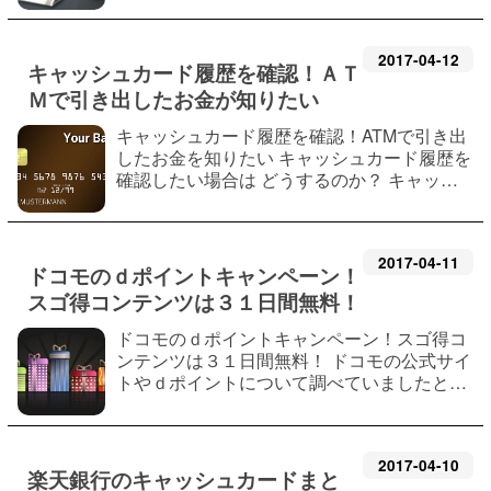
行visaデビットとは、楽天銀行が発行するデ
ビットカードの事です。visaは国際ブラ…
2017
-
04
-
12
キャッシュカード履歴を確認！ＡＴ
Ｍで引き出したお金が知りたい
キャッシュカード履歴を確認！ATMで引き出
したお金を知りたい キャッシュカード履歴を
確認したい場合は どうするのか？ キャッシ
ュカードの履歴を単純にキャッシュカードだ
けでは無理です。 先に悩み解決をしておきま
しょう。 ・通帳記入をする ・銀行に依頼…
2017
-
04
-
11
ドコモのｄポイントキャンペーン！
スゴ得コンテンツは３１日間無料！
ドコモのｄポイントキャンペーン！スゴ得コ
ンテンツは３１日間無料！ ドコモの公式サイ
トやｄポイントについて調べていましたとこ
ろ キャンペーン告知がされていました！ 現
在、ｄポイントのスゴ得コンテンツでは３１
日間無料サービスを実施中！ 約１８０種…
2017
-
04
-
10
楽天銀行のキャッシュカードまと