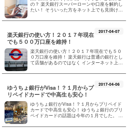
の？ 楽天銀行スーパーローンや口座を解約し
たい！ そういった方をネット上でも見掛けま
す。 ネット銀行である楽天銀行はもちろん、
インターネットで手続きします。 よくある質
問にもありますが 楽天銀行の解約方法…
2017
-
04
-
07
楽天銀行の使い方！２０１７年現在
でも５００万口座を維持！
楽天銀行の使い方！２０１７年現在でも５０
０万口座を維持！ 楽天銀行は普通の銀行とし
て店舗があるのではなく インターネット上で
管理している銀行です。 ネットバンク、ネッ
ト銀行と呼ばれる楽天銀行の 使い方は非常に
好評で２０１５年には口座数５００万…
2017
-
04
-
06
ゆうちょ銀行がVisa！？１月からプ
リペイドカードで中高生も安心！
ゆうちょ銀行がVisa！？１月からプリペイド
カードで中高生も安心！ ゆうちょ銀行のプリ
ペイドカードの話題は今年の１月でした。 ２
０１７年の１月下旬から中高生向けにプリペ
イドカード を発行開始！ 「mijica（ミジ