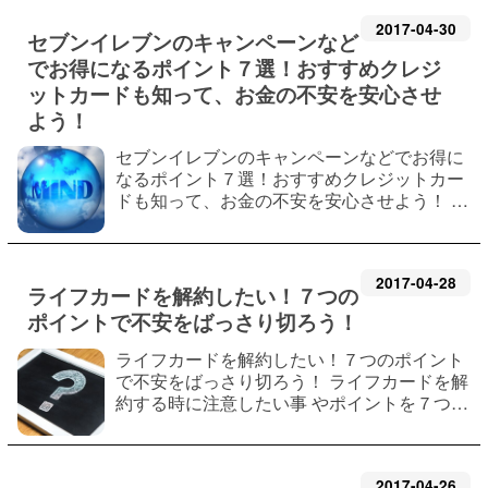
2017
-
04
-
30
セブンイレブンのキャンペーンなど
でお得になるポイント７選！おすすめクレジ
ットカードも知って、お金の不安を安心させ
よう！
セブンイレブンのキャンペーンなどでお得に
なるポイント７選！おすすめクレジットカー
ドも知って、お金の不安を安心させよう！ セ
ブンイレブンと言えば、キャンペーンや
nanacoギフト、電子マネー、クレジットカー
ド などおすすめのコンビニ！と紹介する人
2017
-
04
-
28
も…
ライフカードを解約したい！７つの
ポイントで不安をばっさり切ろう！
ライフカードを解約したい！７つのポイント
で不安をばっさり切ろう！ ライフカードを解
約する時に注意したい事 やポイントを７つで
まとめています。 即解約する方法や不安に思
っている人にも 役立つはずですし、後々面倒
にならない様 に記事内で解決していき…
2017
-
04
-
26