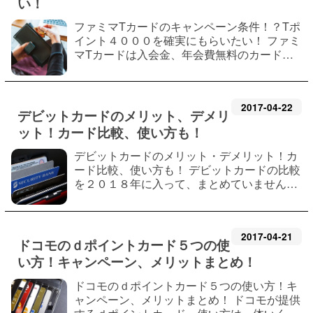
い！
ファミマTカードのキャンペーン条件！？Tポ
イント４０００を確実にもらいたい！ ファミ
マTカードは入会金、年会費無料のカードの
一つです。 大手コンビニチェーンで使う事が
でき、Tポイントが最大で４０００もらえま
す。 ２０１８年では、Ｔポイントは４００…
2017
-
04
-
22
デビットカードのメリット、デメリ
ット！カード比較、使い方も！
デビットカードのメリット・デメリット！カ
ード比較、使い方も！ デビットカードの比較
を２０１８年に入って、まとめていませんで
した。 三菱ＵＦＪデビットは「稼げるサイ
ト」でも人気。 「デビットカード」の中で大
手で安心の海外旅行先で利用可能。 「三…
2017
-
04
-
21
ドコモのｄポイントカード５つの使
い方！キャンペーン、メリットまとめ！
ドコモのｄポイントカード５つの使い方！キ
ャンペーン、メリットまとめ！ ドコモが提供