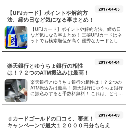
カ）」と言う名前で１２歳以上で ゆうちょ…
2017
-
04
-
05
【UFJカード】ポイントや解約方
法、締め日など気になる事まとめ！
【UFJカード】ポイントや解約方法、締め日
など気になる事まとめ！ 三菱UFJカードはネ
ットでも検索順位が高く 優秀なカードとして
ポイントの取得や 解約の方法なども同時に探
す人がいます。 銀行コードは０００５ 三菱
UFJニコスのVIASOカードはこちら→ 三菱
2017
-
04
-
04
UF…
楽天銀行とゆうちょ銀行の相性
は！？２つのATM振込みは最高！
楽天銀行とゆうちょ銀行の相性は！？２つの
ATM振込みは最高！ 楽天銀行にゆうちょ銀行
に振込みすると手数料無料！ これは、どうい
う事なのでしょうか？ 楽天銀行とゆうちょ銀
行の２つは相性関係が抜群で 無駄にお金を消
費する事なく、互いに良い関係を 築い…
2017
-
04
-
03
ｄカードゴールドの口コミ、審査！
キャンペーンで最大１２０００円分もらえ