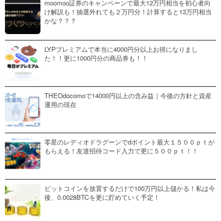
moomoo証券のキャンペーンで最大12万円相当を初心者向
け解説も！抽選外れても２万円分！計算すると13万円相当
かな？？？
LYPプレミアムで本当に4000円分以上お得になりまし
た！！更に1000円分の商品券も！！
THEOdocomoで14000円以上の含み益｜今後の方針と資産
運用の現在
零星のレディオドラグーンでdポイント最大１５００ｐｔが
もらえる！友達招待コード入力で更に５００ｐｔ！！
ビットコインを放置するだけで100万円以上儲かる！私は今
後、0.0028BTCを更に貯めていく予定！