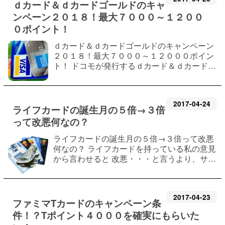
ｄカード＆ｄカードゴールドのキャ
ンペーン２０１８！最大７０００～１２００
０ポイント！
ｄカード＆ｄカードゴールドのキャンペーン
２０１８！最大７０００～１２０００ポイン
ト！ ドコモが発行するｄカード＆ｄカードゴ
ールド（GOLD） キャンペーンポイントのも
らい方、知りたいですよね？ キャンペーンの
条件をまとめています。ｄカードゴールド…
2017
-
04
-
24
ライフカードの誕生月の５倍→３倍
って改悪何なの？
ライフカードの誕生月の５倍→３倍って改悪
何なの？ ライフカードを持っている私の意見
から言わせると 改悪・・・と言うより、サー
ビスできなくなったと思われます。 ライフカ
ードはこの度、誕生月の５倍ポイントを３倍
に引き下げました。 本当にどうしたので…
2017
-
04
-
23
ファミマTカードのキャンペーン条
件！？Tポイント４０００を確実にもらいた