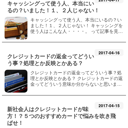
キャッシングって使う人、本当にい
るの？いました！１、２人じゃない！
キャッシングって使う人、本当にいるの？い
ました！１、２人じゃない！ キャッシングを
使う人はこんな人・・・・。 って記事を見せ
られても私は疑います。 「本当に実際に使っ
ている人っているの！？」 これですよね？
と言う訳で、キャッシングATMのところ…
2017
-
04
-
16
クレジットカードの返金ってどうい
う事？処理とか反映とかある？
クレジットカードの返金ってどういう事？処
理とか反映とかある？ クレジットカードの返
金ってどういう意味か分からないと思いま
す。 反映とか処理に時間は掛かりますが、き
ちんと行われます。 クレジットカードの返金
は知っておくと不安になりません。 私も…
2017
-
04
-
15
新社会人はクレジットカードが味
方！？５つのおすすめカードで悩みを吹き飛
ばせ！