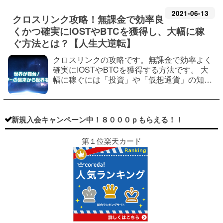
2021
-
06
-
13
クロスリンク攻略！無課金で効率良
くかつ確実にIOSTやBTCを獲得し、大幅に稼
ぐ方法とは？【人生大逆転】
クロスリンクの攻略です。無課金で効率よく
確実にIOSTやBTCを獲得する方法です。 大
幅に稼ぐには「投資」や「仮想通貨」の知識
が必要です。 普通の攻略記事は別のWEBサ
イトがあるので、私の方では全く別の観点で
書きます。 ※あくまで個人的な見解ですの
で、…
新規入会キャンペーン中！８０００ｐもらえる！！
第１位楽天カード