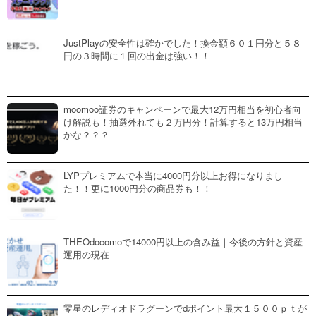
JustPlayの安全性は確かでした！換金額６０１円分と５８
円の３時間に１回の出金は強い！！
moomoo証券のキャンペーンで最大12万円相当を初心者向
け解説も！抽選外れても２万円分！計算すると13万円相当
かな？？？
LYPプレミアムで本当に4000円分以上お得になりまし
た！！更に1000円分の商品券も！！
THEOdocomoで14000円以上の含み益｜今後の方針と資産
運用の現在
零星のレディオドラグーンでdポイント最大１５００ｐｔが